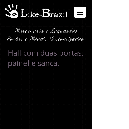
Marcenaria e Laqueados
Portas e Móveis Customizados.
Hall com duas portas,
painel e sanca.