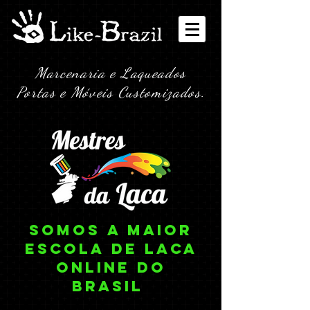
Marcenaria e Laqueados
Portas e Móveis Customizados.
somos a Maior
escola de laca
online do
brasil